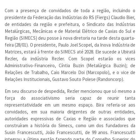
Com a presença de convidados de toda a região, incluindo o
presidente da Federação das Indústrias do RS (Fiergs) Claudio Bier,
de entidades da região e prefeitura, o Sindicato das Indústrias
Metalúrgicas, Mecânicas e de Material Elétrico de Caxias do Sul e
Região (SIMECS) deu posse à nova diretoria na tarde desta quarta-
feira (28/01). O presidente, Paulo Joel Scopel, da Inova Indústria de
Matrizes, estará à frente do SIMECS até 2028. Ele sucede a Ubiratã
Rezler, da indústria Rezler. Com Scopel estarão os vices
Administrativo-Financeiro, Cíntia Buzin (Metalúrgica Buzin); de
Relações de Trabalho, Caio Marcelo Doi (Marcopolo), e o vice de
Relações Institucionais, Gustavo Souto Polese (Randoncorp).
Em seu discurso de despedida, Rezler mencionou que só mesmo a
força do associativismo seria capaz de reunir tanta
representatividade em um mesmo espaço. Bira referia-se aos
convidados, em sua maioria dirigentes de outras entidades,
autoridades expressivas de Caxias e Região e associados que
construíram a história do Simecs, como um dos fundadores da
Susin Francescutti, João Francescutti, de 99 anos. Francescutti
integrou a última gestão fazendo parte do Conselho Superior do