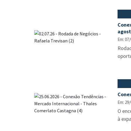
Conex
agos
Em: 07/
Rodad
oport
Conex
Em: 29/
O enco
à exp