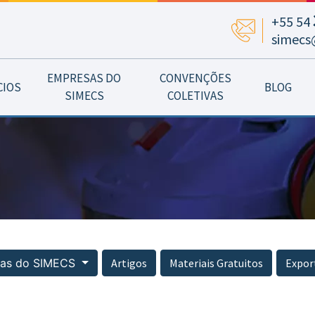
+55 54
simecs
EMPRESAS DO
CONVENÇÕES
CIOS
BLOG
SIMECS
COLETIVAS
ias do SIMECS
Artigos
Materiais Gratuitos
Expor