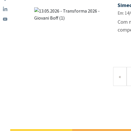
Simec
Em: 14/
Com m
compe
«