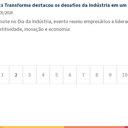
s Transforma destacou os desafios da indústria em um
05/2026
ote no Dia da Indústria, evento reuniu empresários e lidera
titividade, inovação e economia
1
2
3
4
5
6
7
8
9
10