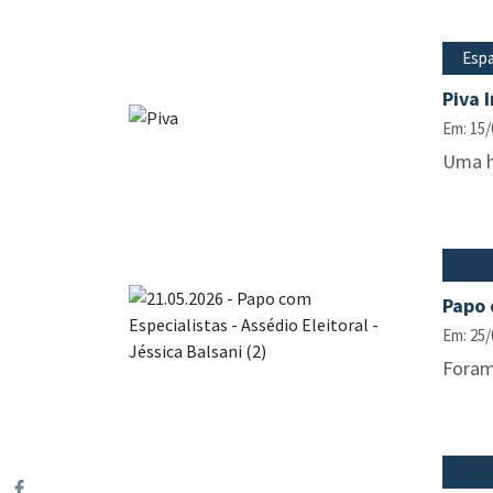
Espa
Piva 
Em: 15/
Uma hi
Papo 
Em: 25/
Foram