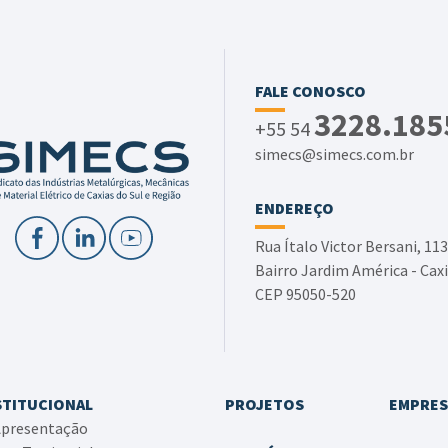
FALE CONOSCO
3228.185
+55 54
simecs@simecs.com.br
ENDEREÇO
Rua Ítalo Victor Bersani, 113
Bairro Jardim América - Caxi
CEP 95050-520
STITUCIONAL
PROJETOS
EMPRES
presentação