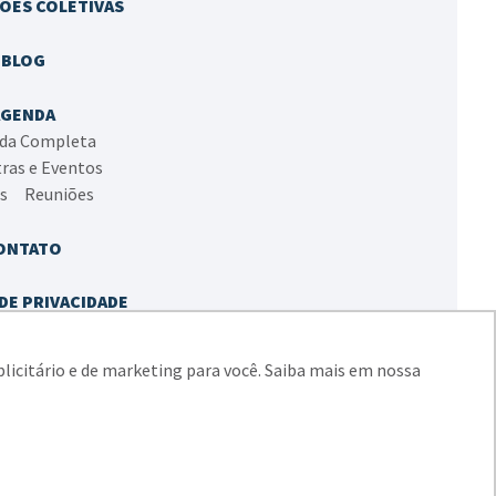
ÕES COLETIVAS
BLOG
AGENDA
da Completa
tras e Eventos
as
Reuniões
ONTATO
DE PRIVACIDADE
A DE COOKIES
blicitário e de marketing para você. Saiba mais em nossa
 do Sul e Região