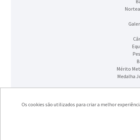
Ba
Nortea
Galer
Câm
Equ
Pes
B
Mérito Met
Medalha J
Os cookies são utilizados para criar a melhor experiênc
SIMECS - Sindic