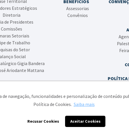
se Territorial
BENEFÍCIOS
CONVENÇ
dores Estratégicos
Assessorias
Diretoria
Convênios
ia de Presidentes
Comissões
aras Setoriais
Agen
ipe de Trabalho
Pales
quisas do Setor
Feir
alanço Social
alúrgico Gigia Bandera
C
osé Ariodante Mattana
POLÍTICA 
POLÍTIC
ia de navegação, funcionalidades e personalização de conteúdo pu
Política de Cookies.
Saiba mais
ato das Indústrias Metalúrgicas, Mecânicas e de Material Elétrico de Caxias
Recusar Cookies
Aceitar Cookies