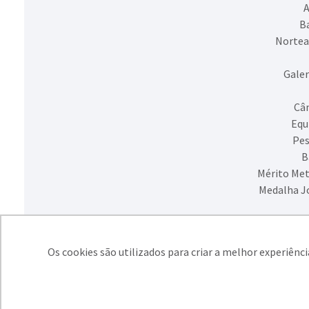
A
Ba
Nortea
Galer
Câm
Equ
Pes
B
Mérito Met
Medalha J
Os cookies são utilizados para criar a melhor experiênc
SIMECS - Sindic