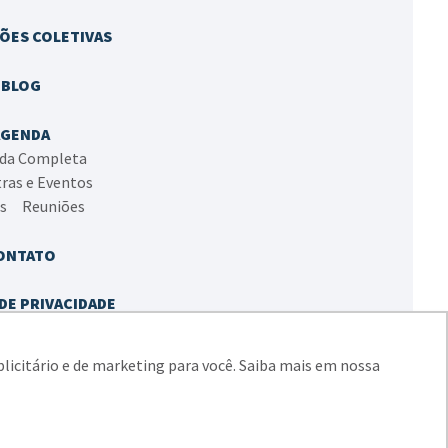
ÕES COLETIVAS
BLOG
AGENDA
da Completa
tras e Eventos
as
Reuniões
ONTATO
DE PRIVACIDADE
A DE COOKIES
blicitário e de marketing para você. Saiba mais em nossa
 do Sul e Região