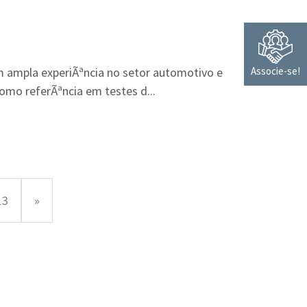
Associe-se!
omo referÃªncia em testes d...
13
»