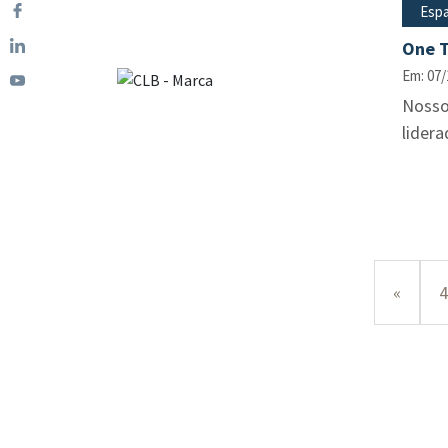
Espa
One T
Em: 07/
Nosso asso
lidera
«
4