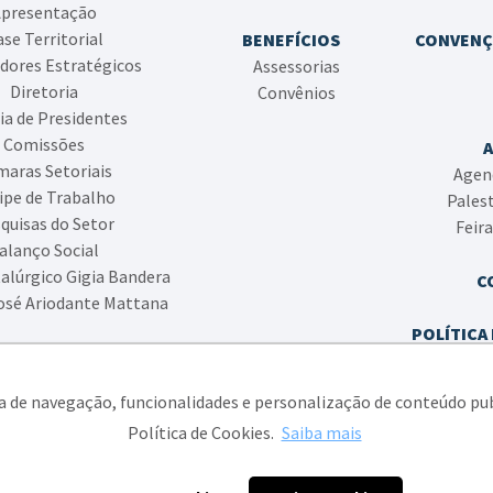
presentação
se Territorial
BENEFÍCIOS
CONVENÇ
dores Estratégicos
Assessorias
Diretoria
Convênios
ia de Presidentes
Comissões
aras Setoriais
Agen
ipe de Trabalho
Pales
quisas do Setor
Feir
alanço Social
alúrgico Gigia Bandera
C
osé Ariodante Mattana
POLÍTICA 
POLÍTIC
ia de navegação, funcionalidades e personalização de conteúdo pu
Política de Cookies.
Saiba mais
ato das Indústrias Metalúrgicas, Mecânicas e de Material Elétrico de Caxias