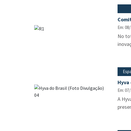
Comit
Em: 08/
No tot
inovaç
Espa
Hyva 
Em: 07/
A Hyva
prese