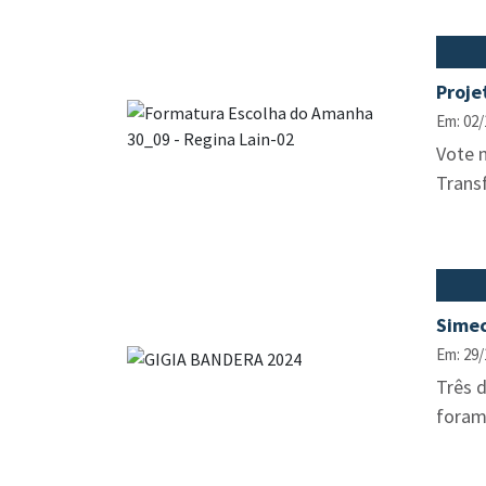
Proje
Em: 02/
Vote n
Transf
Simec
Em: 29/
Três 
foram