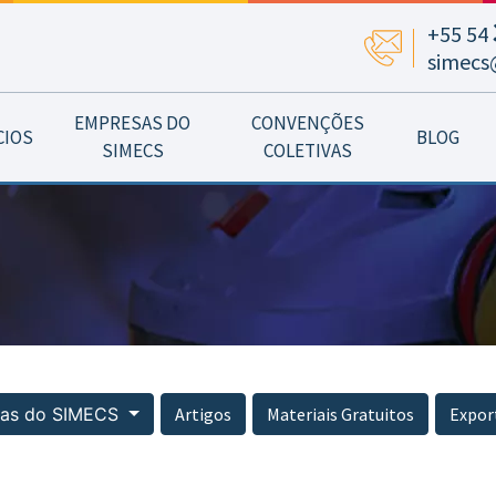
+55 54
simecs
EMPRESAS DO
CONVENÇÕES
CIOS
BLOG
SIMECS
COLETIVAS
ias do SIMECS
Artigos
Materiais Gratuitos
Expor