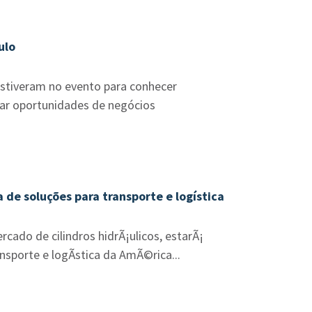
ulo
 estiveram no evento para conhecer
icar oportunidades de negócios
 de soluções para transporte e logística
cado de cilindros hidrÃ¡ulicos, estarÃ¡
sporte e logÃ­stica da AmÃ©rica...