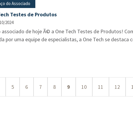
ço do Associado
ech Testes de Produtos
10/2024
ciado de hoje Ã© a One Tech Testes de Produtos! Com ampla experiÃªncia no setor automotivo e
da por uma equipe de especialistas, a One Tech se destaca c
5
6
7
8
9
10
11
12