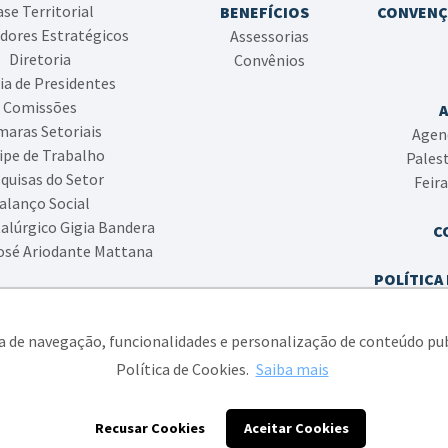
se Territorial
BENEFÍCIOS
CONVENÇ
dores Estratégicos
Assessorias
Diretoria
Convênios
ia de Presidentes
Comissões
aras Setoriais
Agen
ipe de Trabalho
Pales
quisas do Setor
Feir
alanço Social
alúrgico Gigia Bandera
C
osé Ariodante Mattana
POLÍTICA 
POLÍTIC
ia de navegação, funcionalidades e personalização de conteúdo pu
Política de Cookies.
Saiba mais
ato das Indústrias Metalúrgicas, Mecânicas e de Material Elétrico de Caxias
Recusar Cookies
Aceitar Cookies