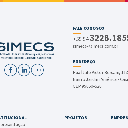
FALE CONOSCO
3228.185
+55 54
simecs@simecs.com.br
ENDEREÇO
Rua Ítalo Victor Bersani, 113
Bairro Jardim América - Caxi
CEP 95050-520
STITUCIONAL
PROJETOS
EMPRES
presentação