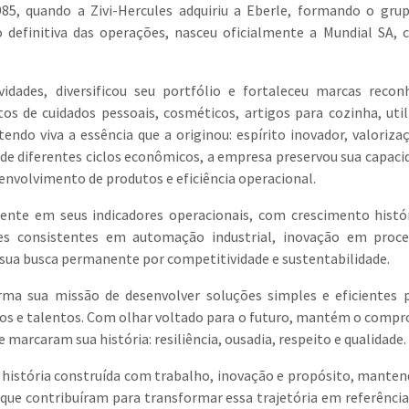
85, quando a Zivi-Hercules adquiriu a Eberle, formando o grup
 definitiva das operações, nasceu oficialmente a Mundial SA,
dades, diversificou seu portfólio e fortaleceu marcas recon
 de cuidados pessoais, cosméticos, artigos para cozinha, util
o viva a essência que a originou: espírito inovador, valoriza
 de diferentes ciclos econômicos, a empresa preservou sua capaci
nvolvimento de produtos e eficiência operacional.
tente em seus indicadores operacionais, com crescimento histó
es consistentes em automação industrial, inovação em proce
 sua busca permanente por competitividade e sustentabilidade.
rma sua missão de desenvolver soluções simples e eficientes 
ios e talentos. Com olhar voltado para o futuro, mantém o comp
e marcaram sua história: resiliência, ousadia, respeito e qualidade.
 história construída com trabalho, inovação e propósito, manten
 que contribuíram para transformar essa trajetória em referência