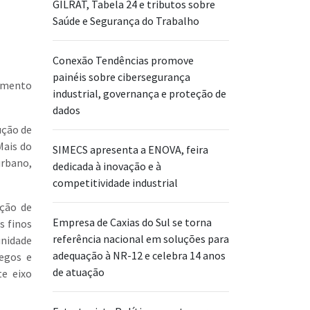
GILRAT, Tabela 24 e tributos sobre
Saúde e Segurança do Trabalho
Conexão Tendências promove
painéis sobre cibersegurança
vimento
industrial, governança e proteção de
dados
ução de
Mais do
SIMECS apresenta a ENOVA, feira
urbano,
dedicada à inovação e à
competitividade industrial
ução de
Empresa de Caxias do Sul se torna
s finos
referência nacional em soluções para
unidade
adequação à NR-12 e celebra 14 anos
regos e
de atuação
te eixo