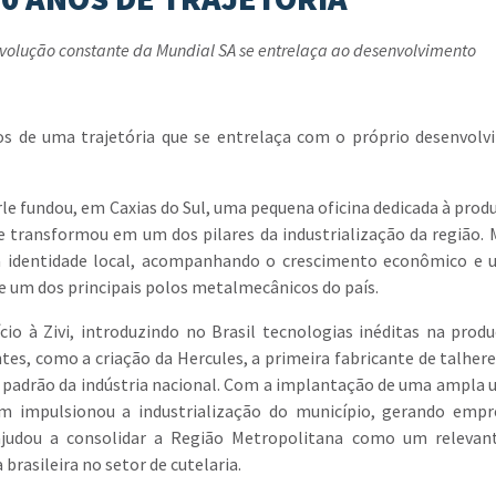
evolução constante da Mundial SA se entrelaça ao desenvolvimento
nos de uma trajetória que se entrelaça com o próprio desenvol
e fundou, em Caxias do Sul, uma pequena oficina dedicada à prod
 transformou em um dos pilares da industrialização da região. 
a identidade local, acompanhando o crescimento econômico e 
e um dos principais polos metalmecânicos do país.
cio à Zivi, introduzindo no Brasil tecnologias inéditas na prod
tes, como a criação da Hercules, a primeira fabricante de talhere
o padrão da indústria nacional. Com a implantação de uma ampla 
ém impulsionou a industrialização do município, gerando emp
ajudou a consolidar a Região Metropolitana como um relevan
brasileira no setor de cutelaria.