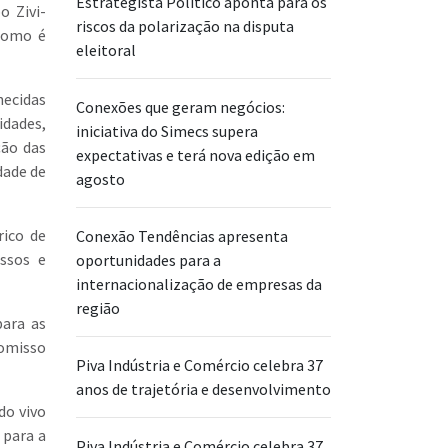
Estrategista Político aponta para os
o Zivi-
riscos da polarização na disputa
 como é
eleitoral
hecidas
Conexões que geram negócios:
idades,
iniciativa do Simecs supera
ção das
expectativas e terá nova edição em
dade de
agosto
rico de
Conexão Tendências apresenta
ssos e
oportunidades para a
internacionalização de empresas da
região
para as
romisso
Piva Indústria e Comércio celebra 37
anos de trajetória e desenvolvimento
do vivo
 para a
Piva Indústria e Comércio celebra 37