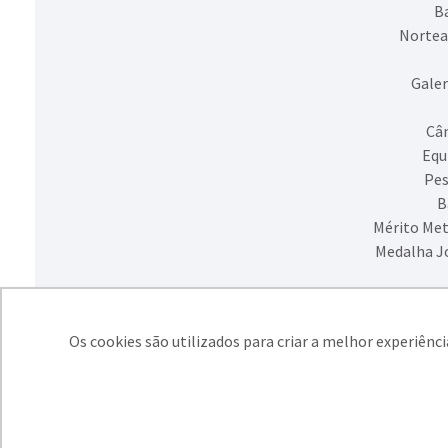
Ba
Nortea
Galer
Câm
Equ
Pes
B
Mérito Met
Medalha J
Os cookies são utilizados para criar a melhor experiênc
SIMECS - Sindic