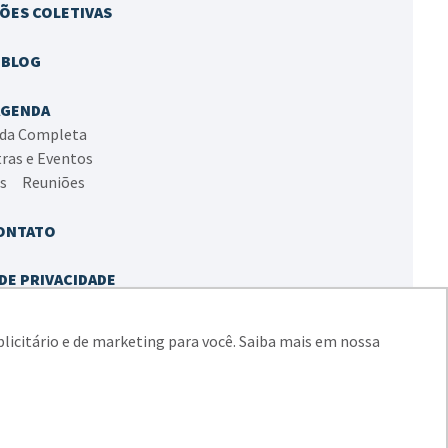
ÕES COLETIVAS
BLOG
AGENDA
da Completa
tras e Eventos
as
Reuniões
ONTATO
DE PRIVACIDADE
A DE COOKIES
blicitário e de marketing para você. Saiba mais em nossa
 do Sul e Região