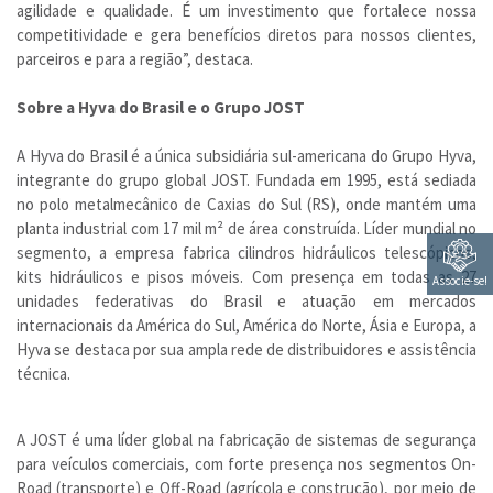
agilidade e qualidade. É um investimento que fortalece nossa
competitividade e gera benefícios diretos para nossos clientes,
parceiros e para a região”, destaca.
Sobre a Hyva do Brasil e o Grupo JOST
A Hyva do Brasil é a única subsidiária sul-americana do Grupo Hyva,
integrante do grupo global JOST. Fundada em 1995, está sediada
no polo metalmecânico de Caxias do Sul (RS), onde mantém uma
planta industrial com 17 mil m² de área construída. Líder mundial no
segmento, a empresa fabrica cilindros hidráulicos telescópicos,
kits hidráulicos e pisos móveis. Com presença em todas as 27
Associe-se!
unidades federativas do Brasil e atuação em mercados
internacionais da América do Sul, América do Norte, Ásia e Europa, a
Hyva se destaca por sua ampla rede de distribuidores e assistência
técnica.
A JOST é uma líder global na fabricação de sistemas de segurança
para veículos comerciais, com forte presença nos segmentos On-
Road (transporte) e Off-Road (agrícola e construção), por meio de