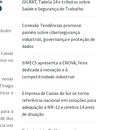
GILRAT, Tabela 24 e tributos sobre
O
Saúde e Segurança do Trabalho
Conexão Tendências promove
idades
painéis sobre cibersegurança
industrial, governança e proteção de
dados
 Caxias
ance no
SIMECS apresenta a ENOVA, feira
dedicada à inovação e à
competitividade industrial
r novas
 Thiago
ência e
Empresa de Caxias do Sul se torna
referência nacional em soluções para
adequação à NR-12 e celebra 14 anos
 para a
de atuação
ade dos
cia nas