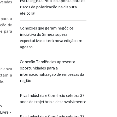
Estrategista Político aponta para os
 vendas
riscos da polarização na disputa
eleitoral
 para a
oção de
Conexões que geram negócios:
te para
iniciativa do Simecs supera
expectativas e terá nova edição em
agosto
Conexão Tendências apresenta
oportunidades para a
icienza
internacionalização de empresas da
actam a
região
de.
Piva Indústria e Comércio celebra 37
anos de trajetória e desenvolvimento
Piva Indústria e Comércio celebra 37