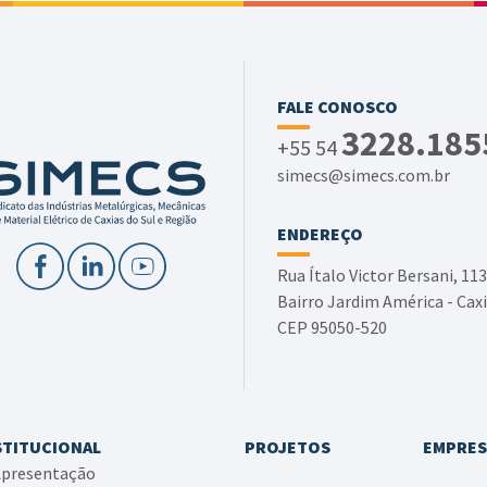
FALE CONOSCO
3228.185
+55 54
simecs@simecs.com.br
ENDEREÇO
Rua Ítalo Victor Bersani, 113
Bairro Jardim América - Caxi
CEP 95050-520
STITUCIONAL
PROJETOS
EMPRES
presentação