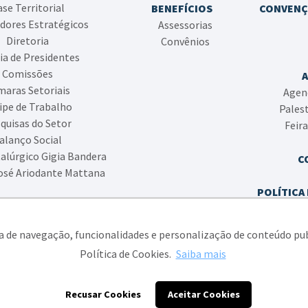
se Territorial
BENEFÍCIOS
CONVENÇ
dores Estratégicos
Assessorias
Diretoria
Convênios
ia de Presidentes
Comissões
aras Setoriais
Agen
ipe de Trabalho
Pales
quisas do Setor
Feir
alanço Social
alúrgico Gigia Bandera
C
osé Ariodante Mattana
POLÍTICA 
POLÍTIC
ia de navegação, funcionalidades e personalização de conteúdo pu
Política de Cookies.
Saiba mais
ato das Indústrias Metalúrgicas, Mecânicas e de Material Elétrico de Caxias
Recusar Cookies
Aceitar Cookies