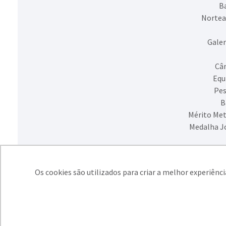
Ba
Nortea
Galer
Câm
Equ
Pes
B
Mérito Met
Medalha J
Os cookies são utilizados para criar a melhor experiênc
SIMECS - Sindic