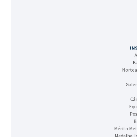
IN
A
Ba
Nortea
Galer
Câm
Equ
Pes
B
Mérito Met
Medalha J