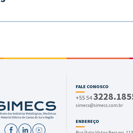
FALE CONOSCO
3228.185
+55 54
simecs@simecs.com.br
ENDEREÇO
Rua Ítalo Victor Bersani, 113