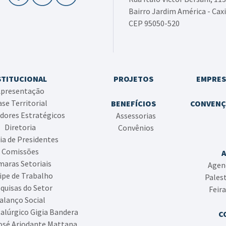
Bairro Jardim América - Caxi
CEP 95050-520
STITUCIONAL
PROJETOS
EMPRES
presentação
se Territorial
BENEFÍCIOS
CONVENÇ
dores Estratégicos
Assessorias
Diretoria
Convênios
ia de Presidentes
Comissões
aras Setoriais
Agen
ipe de Trabalho
Pales
quisas do Setor
Feir
alanço Social
alúrgico Gigia Bandera
C
osé Ariodante Mattana