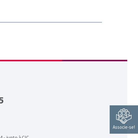
5
Associe-se!
4 - junto à CIC