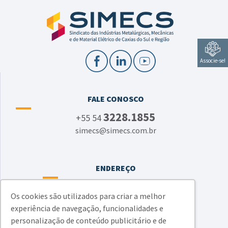
Associe-se!
FALE CONOSCO
3228.1855
+55 54
simecs@simecs.com.br
ENDEREÇO
Rua Ítalo Victor Bersani, 1134 - junto à CIC
Os cookies são utilizados para criar a melhor
Bairro Jardim América - Caxias do Sul - RS
experiência de navegação, funcionalidades e
CEP 95050-520
personalização de conteúdo publicitário e de