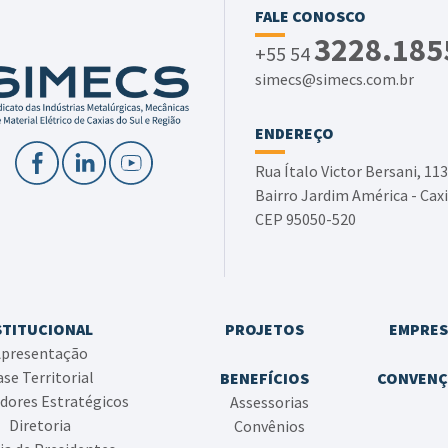
FALE CONOSCO
3228.185
+55 54
simecs@simecs.com.br
ENDEREÇO
Rua Ítalo Victor Bersani, 113
Bairro Jardim América - Caxi
CEP 95050-520
STITUCIONAL
PROJETOS
EMPRES
presentação
se Territorial
BENEFÍCIOS
CONVENÇ
dores Estratégicos
Assessorias
Diretoria
Convênios