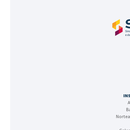
IN
A
Ba
Nortea