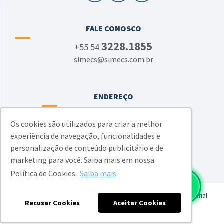
FALE CONOSCO
3228.1855
+55 54
simecs@simecs.com.br
ENDEREÇO
Rua Ítalo Victor Bersani, 1134 - junto à CIC
Os cookies são utilizados para criar a melhor
Bairro Jardim América - Caxias do Sul - RS
experiência de navegação, funcionalidades e
CEP 95050-520
personalização de conteúdo publicitário e de
marketing para você. Saiba mais em nossa
Política de Cookies.
Saiba mais
SIMECS - Sindicato das Indústrias Metalúrgicas, Mecânicas e de Material
Recusar Cookies
Aceitar Cookies
Elétrico de Caxias do Sul e Região